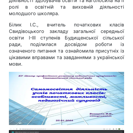
діяльності здобувачів освіти та наголосила на її
ролі в освітній та виховній діяльності
молодшого школяра.
Білик І.С., вчитель початкових класів
Свидівоцького закладу загальної середньої
освіти І-ІІІ ступенів Будищенської сільської
ради, поділилася досвідом роботи із
означеного питання та ознайомила присутніх із
цікавими вправами та завданнями з української
мови.